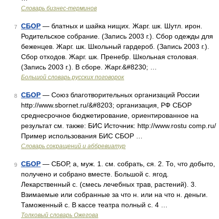
Словарь бизнес-терминов
СБОР
— блатных и шайка нищих. Жарг. шк. Шутл. ирон.
7
Родительское собрание. (Запись 2003 г.). Сбор одежды для
беженцев. Жарг. шк. Школьный гардероб. (Запись 2003 г.).
Сбор отходов. Жарг. шк. Пренебр. Школьная столовая.
(Запись 2003 г.). В сборе. Жарг.&#8230; …
Большой словарь русских поговорок
СБОР
— Союз благотворительных организаций России
8
http://www.sbornet.ru/&#8203; организация, РФ СБОР
среднесрочное бюджетирование, ориентированное на
результат см. также: БИС Источник: http://www.rostu comp.ru/
Пример использования БИС СБОР …
Словарь сокращений и аббревиатур
СБОР
— СБОР, а, муж. 1. см. собрать, ся. 2. То, что добыто,
9
получено и собрано вместе. Большой с. ягод.
Лекарственный с. (смесь лечебных трав, растений). 3.
Взимаемые или собранные за что н. или на что н. деньги.
Таможенный с. В кассе театра полный с. 4 …
Толковый словарь Ожегова