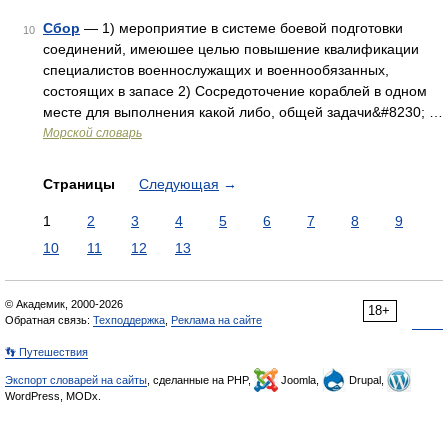
Сбор
— 1) мероприятие в системе боевой подготовки
10
соединений, имеюшее целью повышение квалификации
специалистов военнослужащих и военнообязанных,
состоящих в запасе 2) Сосредоточение кораблей в одном
месте для выполнения какой либо, общей задачи&#8230; …
Морской словарь
Страницы
Следующая
→
1
2
3
4
5
6
7
8
9
10
11
12
13
© Академик, 2000-2026
18+
Обратная связь:
Техподдержка
,
Реклама на сайте
👣 Путешествия
Экспорт словарей на сайты
, сделанные на PHP,
Joomla,
Drupal,
WordPress, MODx.