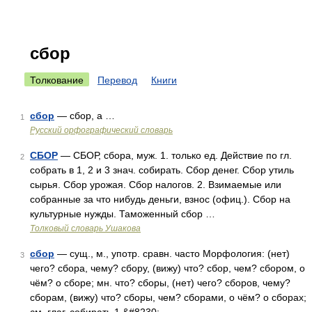
сбор
Толкование
Перевод
Книги
сбор
— сбор, а …
1
Русский орфографический словарь
СБОР
— СБОР, сбора, муж. 1. только ед. Действие по гл.
2
собрать в 1, 2 и 3 знач. собирать. Сбор денег. Сбор утиль
сырья. Сбор урожая. Сбор налогов. 2. Взимаемые или
собранные за что нибудь деньги, взнос (офиц.). Сбор на
культурные нужды. Таможенный сбор …
Толковый словарь Ушакова
сбор
— сущ., м., употр. сравн. часто Морфология: (нет)
3
чего? сбора, чему? сбору, (вижу) что? сбор, чем? сбором, о
чём? о сборе; мн. что? сборы, (нет) чего? сборов, чему?
сборам, (вижу) что? сборы, чем? сборами, о чём? о сборах;